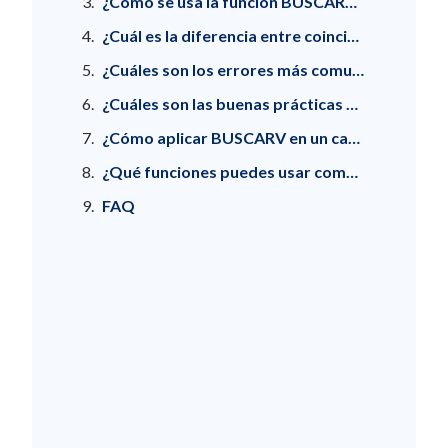
¿Cómo se usa la función BUSCARV con referencias absolutas?
¿Cuál es la diferencia entre coincidencia exacta y aproximada en BUSCARV?
¿Cuáles son los errores más comunes al usar BUSCARV (y cómo evitarlos)?
¿Cuáles son las buenas prácticas para usar BUSCARV correctamente?
¿Cómo aplicar BUSCARV en un caso real de trabajo?
¿Qué funciones puedes usar como alternativa a BUSCARV?
FAQ