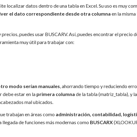
ite localizar datos dentro de una tabla en Excel. Su uso es muy co
ver el dato correspondiente desde otra columna
en la misma f
 y precios, puedes usar BUSCARV. Así, puedes encontrar el precio d
ramienta muy útil para trabajar con:
otro modo serían manuales
, ahorrando tiempo y reduciendo erro
r debe estar en la
primera columna
de la tabla (matriz_tabla), y la
encabezados mal ubicados.
 que trabajan en áreas como
administración, contabilidad, logíst
n la llegada de funciones más modernas como
BUSCARX
(XLOOKUP