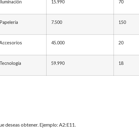
Iluminación
15.990
70
Papelería
7.500
150
Accesorios
45.000
20
Tecnología
59.990
18
que deseas obtener. Ejemplo: A2:E11.