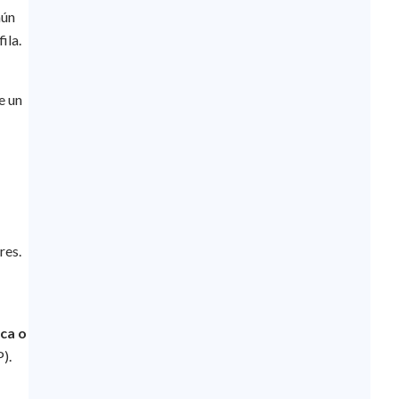
mún
ila.
e un
res.
ica o
).