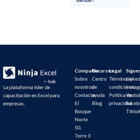
Compañía
Recursos
Legal
Sígue
Sobre
Centro
Términos y
Linked
nosotros
de
condiciones
Insta
La plataforma líder de
Contacto
ayuda
Política de
Youtu
capacitación en Excel para
El
Blog
privacidad
Faceb
empresas.
Bosque
Tikto
Norte
50,
Torre 3