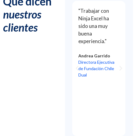
Que dicen
nuestros
"La plataforma
"Trabajar con
a
integra, los
Ninja Excel ha
clientes
videos, las
sido una muy
 de
soluciones y los
buena
pos
ejercicios para ir
experiencia."
haciendo en
tiempo real. Eso
Andrea Garrido
Directora Ejecutiva
les ayudo a los
de Fundación Chile
colaboradores,
Dual
rsos
aprender
e
haciendo."
Ana María Calvo
Asesora de
Planeación y
Desarrollo RRHH
SCA&C, Cemex