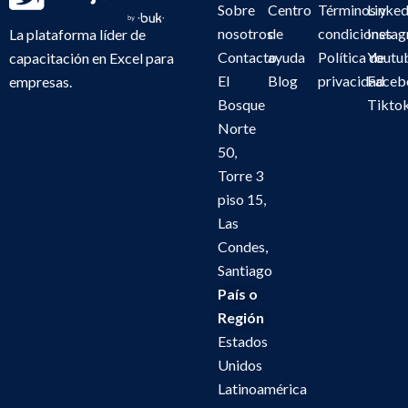
Sobre
Centro
Términos y
Linked
nosotros
de
condiciones
Insta
La plataforma líder de
Contacto
ayuda
Política de
Youtu
capacitación en Excel para
El
Blog
privacidad
Faceb
empresas.
Bosque
Tikto
Norte
50,
Torre 3
piso 15,
Las
Condes,
Santiago
País o
Región
Estados
Unidos
Latinoamérica