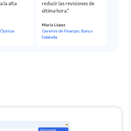
 alta
reducir las revisiones de
simulan
última hora."
cuestió
María López
Carlos 
icas
Gerente de Finanzas, Banco
CFO, Ret
Falabella