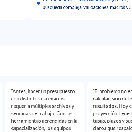
búsqueda compleja, validaciones, macros y S
"Antes, hacer un presupuesto
"El problema no era s
con distintos escenarios
calcular, sino defende
requería múltiples archivos y
resultados. Hoy cada
semanas de trabajo. Con las
proyección tiene traz
herramientas aprendidas en la
tasas, plazos y supue
especialización, los equipos
claros que respaldan 