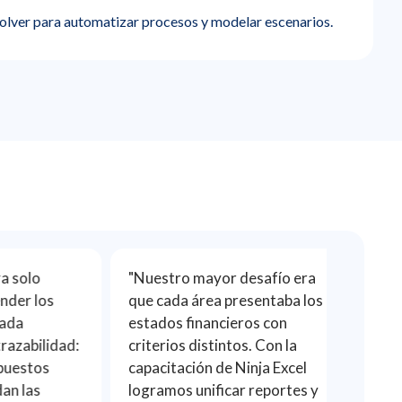
olver para automatizar procesos y modelar escenarios.
olo
"Nuestro mayor desafío era
"Antes
r los
que cada área presentaba los
con dis
estados financieros con
requerí
abilidad:
criterios distintos. Con la
semana
stos
capacitación de Ninja Excel
herram
las
logramos unificar reportes y
especia