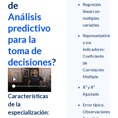
de
Regresión
lineal con
Análisis
múltiples
predictivo
variables
Representatividad
para la
y sus
toma de
indicadores:
Coeficiente
decisiones
?
de
Correlación
Múltiple
R² y R²
Ajustado
Características
de la
Error típico,
especialización:
Observaciones,