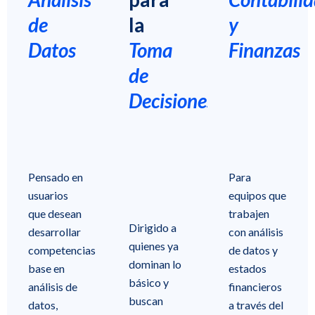
de
la
y
Datos
Toma
Finanzas
de
Decisiones
Pensado en
Para
usuarios
equipos que
que desean
trabajen
Dirigido a
desarrollar
con análisis
quienes ya
competencias
de datos y
dominan lo
base en
estados
básico y
análisis de
financieros
buscan
datos,
a través del