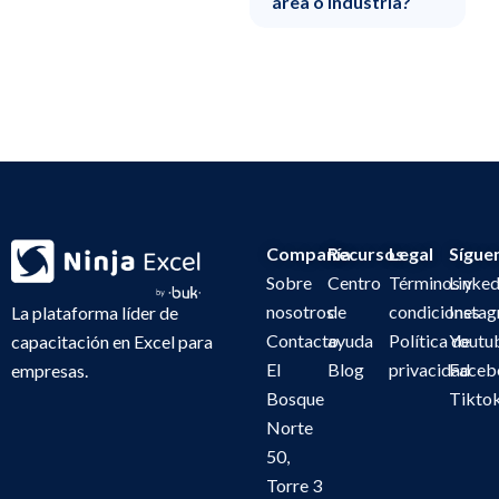
área o industria?
Compañía
Recursos
Legal
Sígue
Sobre
Centro
Términos y
Linked
nosotros
de
condiciones
Insta
La plataforma líder de
Contacto
ayuda
Política de
Youtu
capacitación en Excel para
El
Blog
privacidad
Faceb
empresas.
Bosque
Tikto
Norte
50,
Torre 3