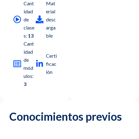
Cant
Mat
idad
erial
de
desc
clase
arga
s:
13
ble
Cant
idad
Certi
de
ficac
mód
ión
ulos:
3
Conocimientos previos
M
i
d