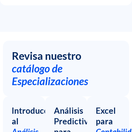
Revisa nuestro
catálogo de
Especializaciones
Introducción
Análisis
Excel
al
Predictivo
para
Análisis
para
Contabili