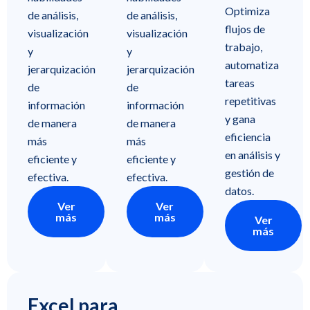
Optimiza
de análisis,
de análisis,
flujos de
visualización
visualización
trabajo,
y
y
automatiza
jerarquización
jerarquización
tareas
de
de
repetitivas
información
información
y gana
de manera
de manera
eficiencia
más
más
en análisis y
eficiente y
eficiente y
gestión de
efectiva.
efectiva.
datos.
Ver
Ver
más
más
Ver
más
Excel para