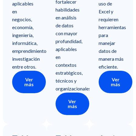
fortalecer
aplicables
uso de
habilidades
en
Excel y
en análisis
negocios,
requieren
de datos
economía,
herramientas
con mayor
ingeniería,
para
profundidad,
informática,
manejar
aplicables
emprendimiento,
datos de
en
investigación
manera más
contextos
entre otros.
eficiente.
estratégicos,
Ver
Ver
técnicos y
más
más
organizacionales.
Ver
más