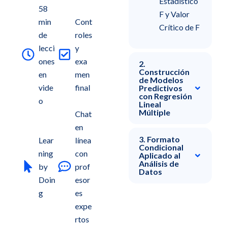
Estadístico
58
F y Valor
min
Cont
Crítico de F
de
roles
lecci
y
ones
exa
2.
Construcción
en
men
de Modelos
vide
final
Predictivos
con Regresión
o
Lineal
Múltiple
Chat
en
3. Formato
Lear
línea
Condicional
ning
con
Aplicado al
Análisis de
by
prof
Datos
Doin
esor
g
es
expe
rtos