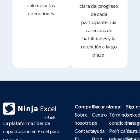
ralentizar las
clara del progreso
operaciones.
de cada
participante, sus
carencias de
habilidades y la
retención a largo
plazo.
Compañía
Recursos
Legal
Sígue
Sobre
Centro
Términos y
Linked
nosotros
de
condiciones
Insta
La plataforma líder de
Contacto
ayuda
Política de
Youtu
capacitación en Excel para
El
Blog
privacidad
Faceb
empresas.