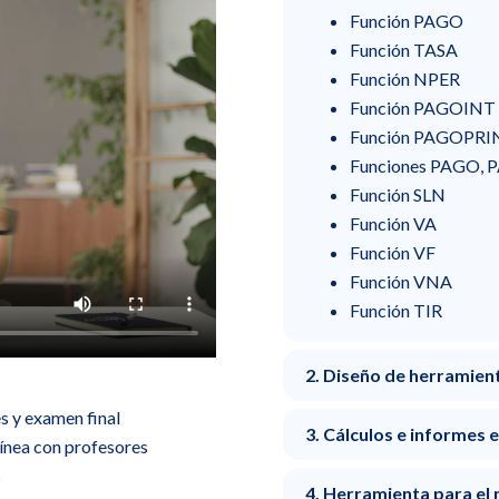
Función PAGO
Función TASA
Función NPER
Función PAGOINT
Función PAGOPRI
Funciones PAGO,
Función SLN
Función VA
Función VF
Función VNA
Función TIR
2. Diseño de herramient
s y examen final
3. Cálculos e informes 
línea con profesores
s
4. Herramienta para el 