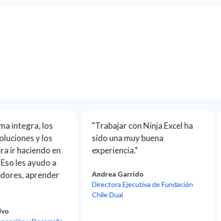
"Trabajar con Ninja Excel ha
"Luego de Ninja Excel 
sido una muy buena
mejora es evidente e
experiencia."
nuestros equipos: La
capacitación fue útil y
Andrea Garrido
calidad en los report
Directora Ejecutiva de Fundación
antes y un después."
Chile Dual
Javier Isla