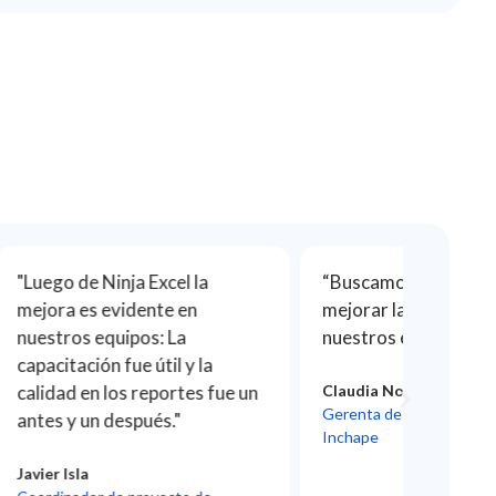
la
“Buscamos a Ninja Excel para
"La pla
n
mejorar la productividad de
videos,
nuestros equipos en Excel.”
ejercic
 la
tiempo 
es fue un
Claudia Norambuena
los co
Gerenta de Recursos Humanos,
haciend
Inchape
Ana Mar