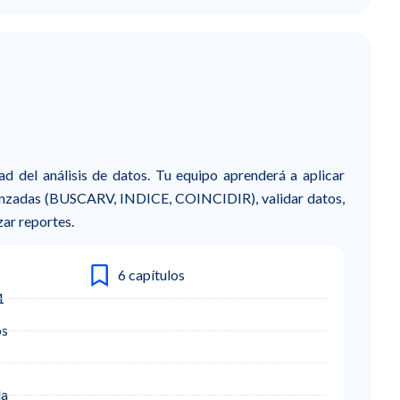
dad del análisis de datos. Tu equipo aprenderá a aplicar
anzadas (BUSCARV, INDICE, COINCIDIR), validar datos,
zar reportes.
6 capítulos
1
os
da