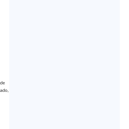
 de
tado,