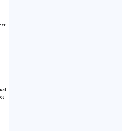
e en
ual
los