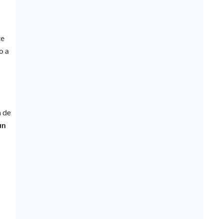
te
o a
n de
un