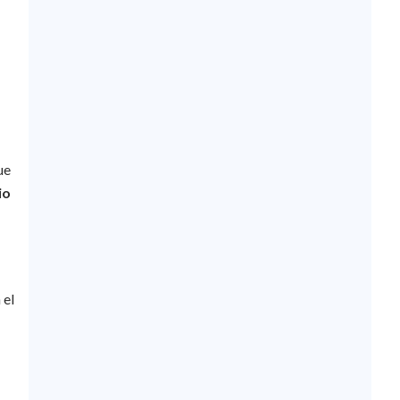
ue
io
 el