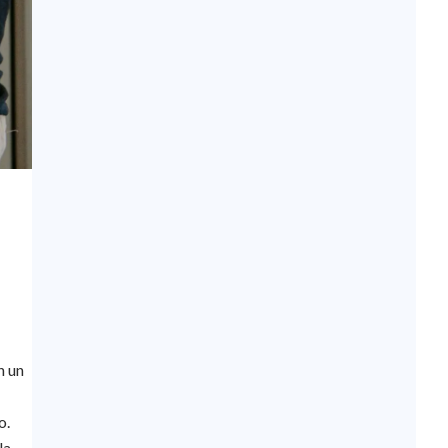
en un
o.
la