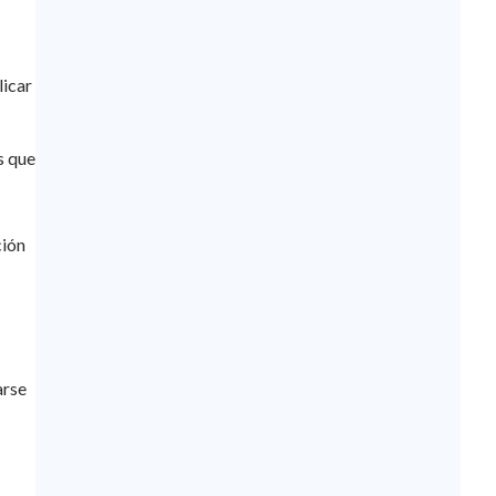
licar
s que
ción
arse