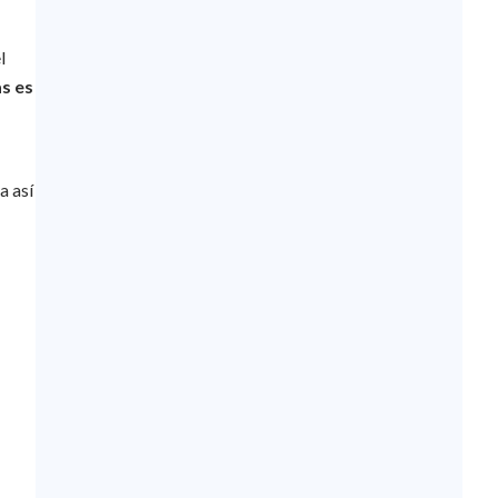
l
s es
a así