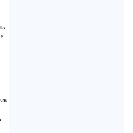
llo,
 y
.
 una
n