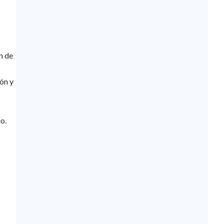
n de
ón y
o.