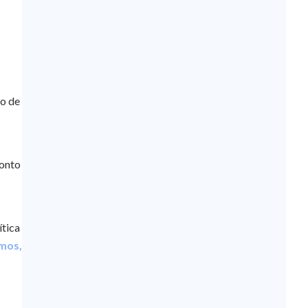
mo de
monto
ítica
emos,