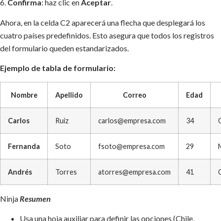
6.
Confirma
: haz clic en
Aceptar
.
Ahora, en la celda C2 aparecerá una flecha que desplegará los
cuatro países predefinidos. Esto asegura que todos los registros
del formulario queden estandarizados.
Ejemplo de tabla de formulario:
Nombre
Apellido
Correo
Edad
Carlos
Ruiz
carlos@empresa.com
34
Fernanda
Soto
fsoto@empresa.com
29
Andrés
Torres
atorres@empresa.com
41
Ninja
Resumen
Usa una hoja auxiliar para definir las opciones (Chile,