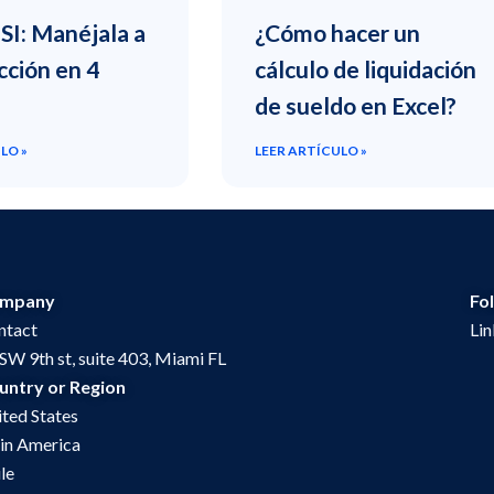
SI: Manéjala a
¿Cómo hacer un
cción en 4
cálculo de liquidación
de sueldo en Excel?
LO »
LEER ARTÍCULO »
mpany
Fo
ntact
Li
SW 9th st, suite 403, Miami FL
untry or Region
ted States
in America
le