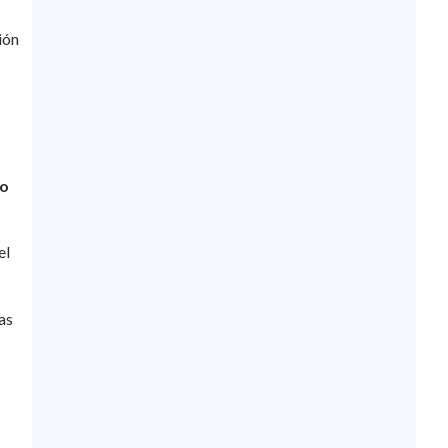
ión
do
el
as