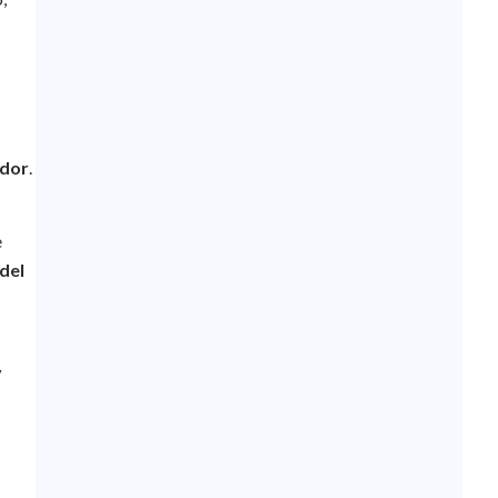
ador
.
e
 del
y