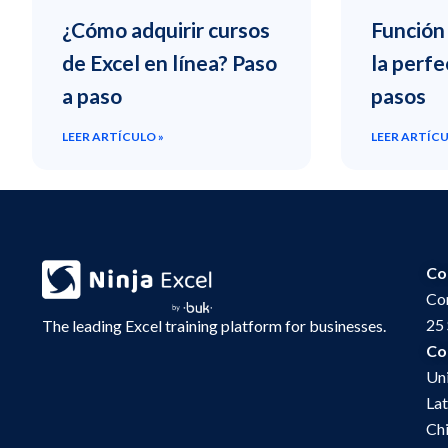
¿Cómo adquirir cursos
Función 
de Excel en línea? Paso
la perfe
a paso
pasos
LEER ARTÍCULO »
LEER ARTÍCU
Co
Co
25 
The leading Excel training platform for businesses.
Co
Uni
Lat
Chi