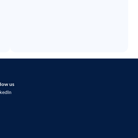
llow us
nkedIn