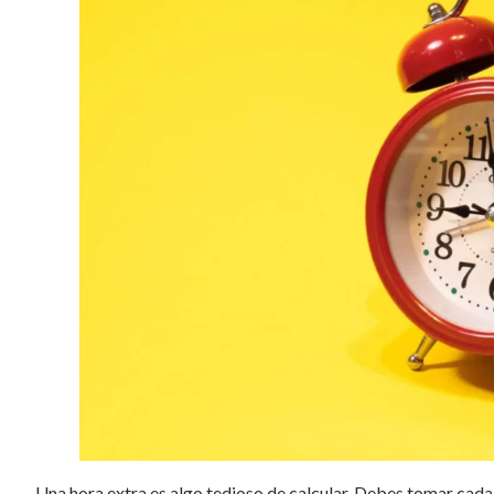
Una hora extra es algo tedioso de calcular. Debes tomar cada