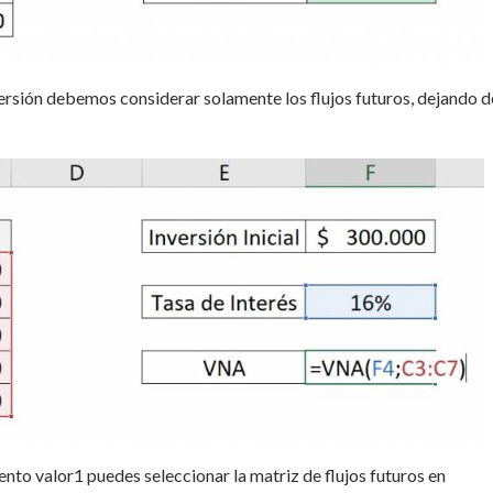
ersión debemos considerar solamente los flujos futuros, dejando d
to valor1 puedes seleccionar la matriz de flujos futuros en